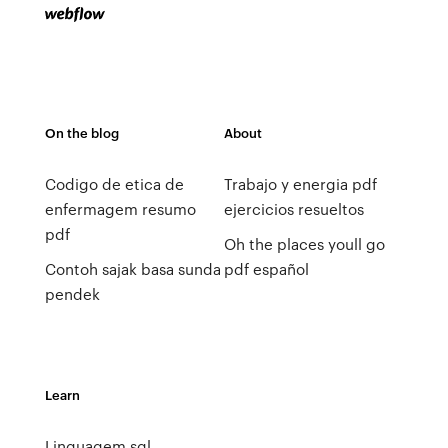
On the blog
About
Codigo de etica de
Trabajo y energia pdf
enfermagem resumo
ejercicios resueltos
pdf
Oh the places youll go
Contoh sajak basa sunda
pdf español
pendek
Learn
Linguagem sql