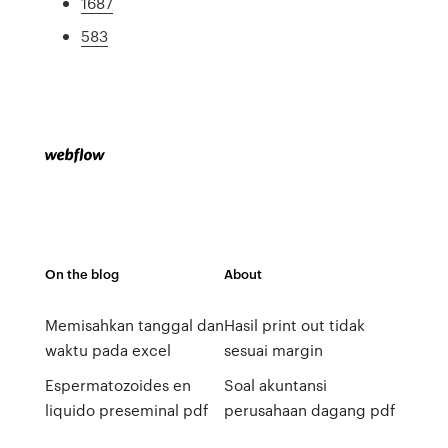
1687
583
On the blog
About
Memisahkan tanggal dan
Hasil print out tidak
waktu pada excel
sesuai margin
Espermatozoides en
Soal akuntansi
liquido preseminal pdf
perusahaan dagang pdf