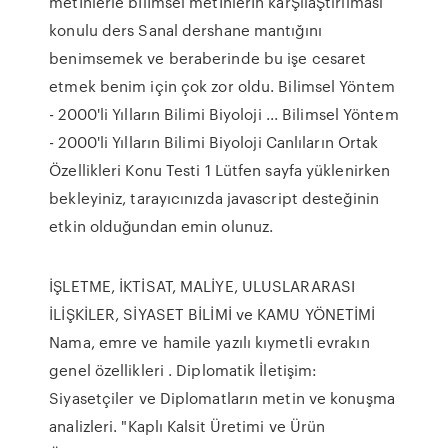
metİnlerle bİlİmsel metİnlerİn karŞilaŞtirilmasi
konulu ders Sanal dershane mantığını
benimsemek ve beraberinde bu işe cesaret
etmek benim için çok zor oldu. Bilimsel Yöntem
- 2000'li Yılların Bilimi Biyoloji ... Bilimsel Yöntem
- 2000'li Yılların Bilimi Biyoloji Canlıların Ortak
Özellikleri Konu Testi 1 Lütfen sayfa yüklenirken
bekleyiniz, tarayıcınızda javascript desteğinin
etkin olduğundan emin olunuz.
İŞLETME, İKTİSAT, MALİYE, ULUSLARARASI
İLİŞKİLER, SİYASET BİLİMİ ve KAMU YÖNETİMİ
Nama, emre ve hamile yazılı kıymetli evrakın
genel özellikleri . Diplomatik İletişim:
Siyasetçiler ve Diplomatların metin ve konuşma
analizleri. "Kaplı Kalsit Üretimi ve Ürün