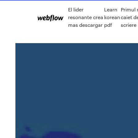
El lider
Learn
Primul
resonante crea
korean
caiet d
mas descargar
pdf
scriere