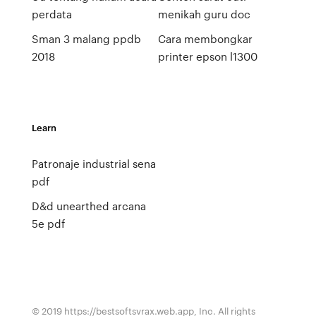
perdata
menikah guru doc
Sman 3 malang ppdb
Cara membongkar
2018
printer epson l1300
Learn
Patronaje industrial sena
pdf
D&d unearthed arcana
5e pdf
© 2019 https://bestsoftsvrax.web.app, Inc. All rights