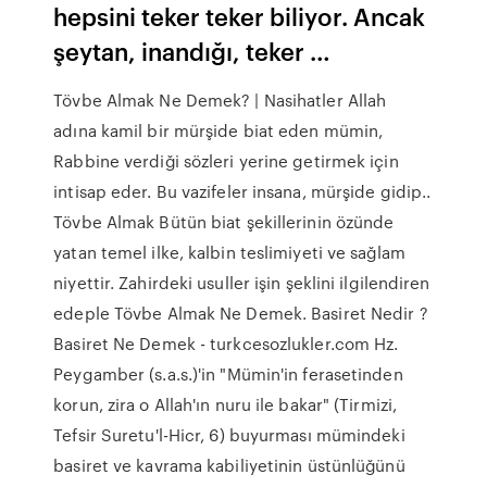
hepsini teker teker biliyor. Ancak
şeytan, inandığı, teker …
Tövbe Almak Ne Demek? | Nasihatler Allah
adına kamil bir mürşide biat eden mümin,
Rabbine verdiği sözleri yerine getirmek için
intisap eder. Bu vazifeler insana, mürşide gidip..
Tövbe Almak Bütün biat şekillerinin özünde
yatan temel ilke, kalbin teslimiyeti ve sağlam
niyettir. Zahirdeki usuller işin şeklini ilgilendiren
edeple Tövbe Almak Ne Demek. Basiret Nedir ?
Basiret Ne Demek - turkcesozlukler.com Hz.
Peygamber (s.a.s.)'in "Mümin'in ferasetinden
korun, zira o Allah'ın nuru ile bakar" (Tirmizi,
Tefsir Suretu'l-Hicr, 6) buyurması mümindeki
basiret ve kavrama kabiliyetinin üstünlüğünü