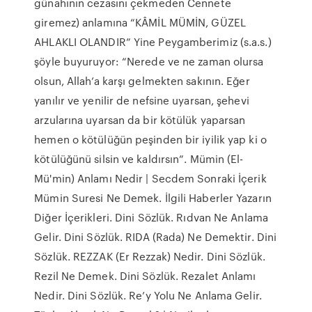
günahının cezasını çekmeden Cennete
giremez) anlamına “KÂMİL MÜMİN, GÜZEL
AHLAKLI OLANDIR” Yine Peygamberimiz (s.a.s.)
şöyle buyuruyor: “Nerede ve ne zaman olursa
olsun, Allah’a karşı gelmekten sakının. Eğer
yanılır ve yenilir de nefsine uyarsan, şehevi
arzularına uyarsan da bir kötülük yaparsan
hemen o kötülüğün peşinden bir iyilik yap ki o
kötülüğünü silsin ve kaldırsın”. Mümin (El-
Mü'min) Anlamı Nedir | Secdem Sonraki İçerik
Mümin Suresi Ne Demek. İlgili Haberler Yazarın
Diğer İçerikleri. Dini Sözlük. Rıdvan Ne Anlama
Gelir. Dini Sözlük. RIDA (Rada) Ne Demektir. Dini
Sözlük. REZZAK (Er Rezzak) Nedir. Dini Sözlük.
Rezil Ne Demek. Dini Sözlük. Rezalet Anlamı
Nedir. Dini Sözlük. Re’y Yolu Ne Anlama Gelir.