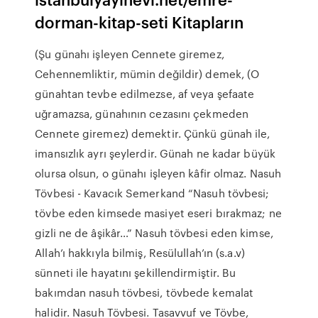
dorman-kitap-seti Kitapların
(Şu günahı işleyen Cennete giremez,
Cehennemliktir, mümin değildir) demek, (O
günahtan tevbe edilmezse, af veya şefaate
uğramazsa, günahının cezasını çekmeden
Cennete giremez) demektir. Çünkü günah ile,
imansızlık ayrı şeylerdir. Günah ne kadar büyük
olursa olsun, o günahı işleyen kâfir olmaz. Nasuh
Tövbesi - Kavacık Semerkand “Nasuh tövbesi;
tövbe eden kimsede masiyet eseri bırakmaz; ne
gizli ne de âşikâr…” Nasuh tövbesi eden kimse,
Allah’ı hakkıyla bilmiş, Resülullah’ın (s.a.v)
sünneti ile hayatını şekillendirmiştir. Bu
bakımdan nasuh tövbesi, tövbede kemalat
halidir. Nasuh Tövbesi. Tasavvuf ve Tövbe,