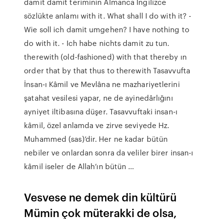
damit damit teriminin Almanca İngilizce
sözlükte anlamı with it. What shall I do with it? -
Wie soll ich damit umgehen? I have nothing to
do with it. - Ich habe nichts damit zu tun.
therewith (old-fashioned) with that thereby ın
order that by that thus to therewith Tasavvufta
İnsan-ı Kâmil ve Mevlâna ne mazhariyetlerini
şatahat vesilesi yapar, ne de ayinedârlığını
ayniyet iltibasına düşer. Tasavvuftaki insan-ı
kâmil, özel anlamda ve zirve seviyede Hz.
Muhammed (sas)’dir. Her ne kadar bütün
nebiler ve onlardan sonra da veliler birer insan-ı
kâmil iseler de Allah’ın bütün …
Vesvese ne demek din kültürü
Mümin çok müterakki de olsa,