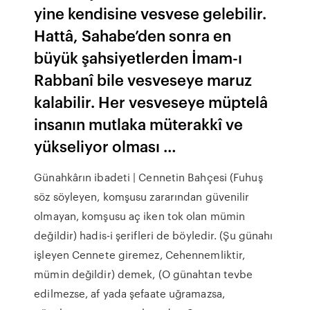
yine kendisine vesvese gelebilir.
Hattâ, Sahabe’den sonra en
büyük şahsiyetlerden İmam-ı
Rabbanî bile vesveseye maruz
kalabilir. Her vesveseye müptelâ
insanın mutlaka müterakkî ve
yükseliyor olması …
Günahkârın ibadeti | Cennetin Bahçesi (Fuhuş
söz söyleyen, komşusu zararından güvenilir
olmayan, komşusu aç iken tok olan mümin
değildir) hadis-i şerifleri de böyledir. (Şu günahı
işleyen Cennete giremez, Cehennemliktir,
mümin değildir) demek, (O günahtan tevbe
edilmezse, af yada şefaate uğramazsa,