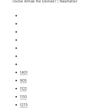
Tövbe Almak Ne Demek? | Nasihatler
1401
905
1122
1110
1273