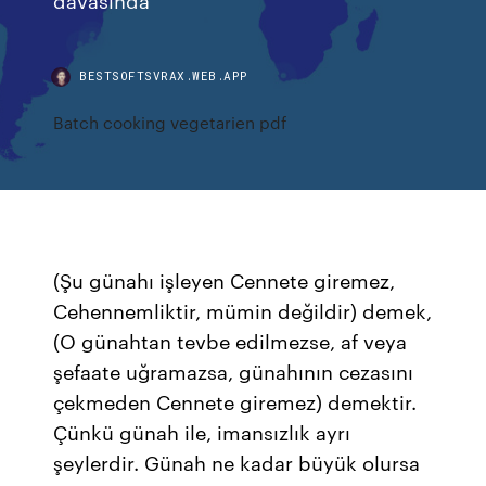
BESTSOFTSVRAX.WEB.APP
Batch cooking vegetarien pdf
(Şu günahı işleyen Cennete giremez,
Cehennemliktir, mümin değildir) demek,
(O günahtan tevbe edilmezse, af veya
şefaate uğramazsa, günahının cezasını
çekmeden Cennete giremez) demektir.
Çünkü günah ile, imansızlık ayrı
şeylerdir. Günah ne kadar büyük olursa