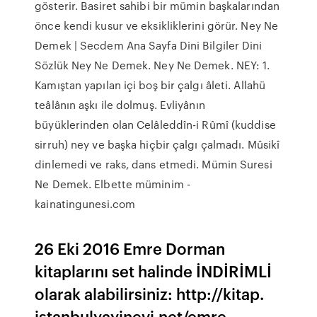
gösterir. Basiret sahibi bir mümin başkalarından
önce kendi kusur ve eksikliklerini görür. Ney Ne
Demek | Secdem Ana Sayfa Dini Bilgiler Dini
Sözlük Ney Ne Demek. Ney Ne Demek. NEY: 1.
Kamıştan yapılan içi boş bir çalgı âleti. Allahü
teâlânın aşkı ile dolmuş. Evliyânın
büyüklerinden olan Celâleddîn-i Rûmî (kuddise
sirruh) ney ve başka hiçbir çalgı çalmadı. Mûsikî
dinlemedi ve raks, dans etmedi. Mümin Suresi
Ne Demek. Elbette müminim -
kainatingunesi.com
26 Eki 2016 Emre Dorman
kitaplarını set halinde İNDİRİMLİ
olarak alabilirsiniz: http://kitap.
istanbulyayinevi.net/emre-