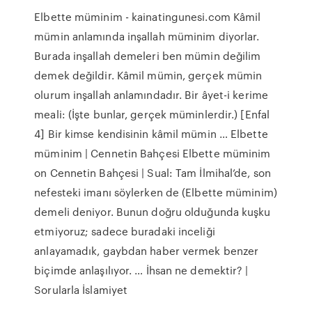
Elbette müminim - kainatingunesi.com Kâmil
mümin anlamında inşallah müminim diyorlar.
Burada inşallah demeleri ben mümin değilim
demek değildir. Kâmil mümin, gerçek mümin
olurum inşallah anlamındadır. Bir âyet-i kerime
meali: (İşte bunlar, gerçek müminlerdir.) [Enfal
4] Bir kimse kendisinin kâmil mümin … Elbette
müminim | Cennetin Bahçesi Elbette müminim
on Cennetin Bahçesi | Sual: Tam İlmihal’de, son
nefesteki imanı söylerken de (Elbette müminim)
demeli deniyor. Bunun doğru olduğunda kuşku
etmiyoruz; sadece buradaki inceliği
anlayamadık, gaybdan haber vermek benzer
biçimde anlaşılıyor. … İhsan ne demektir? |
Sorularla İslamiyet