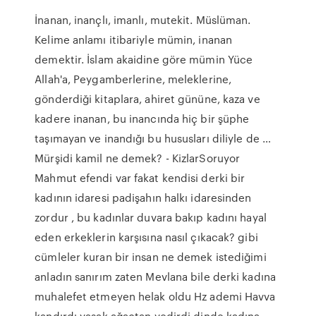
İnanan, inançlı, imanlı, mutekit. Müslüman.
Kelime anlamı itibariyle mümin, inanan
demektir. İslam akaidine göre mümin Yüce
Allah'a, Peygamberlerine, meleklerine,
gönderdiği kitaplara, ahiret gününe, kaza ve
kadere inanan, bu inancında hiç bir şüphe
taşımayan ve inandığı bu hususları diliyle de …
Mürşidi kamil ne demek? - KizlarSoruyor
Mahmut efendi var fakat kendisi derki bir
kadının idaresi padişahın halkı idaresinden
zordur , bu kadınlar duvara bakıp kadını hayal
eden erkeklerin karşısına nasıl çıkacak? gibi
cümleler kuran bir insan ne demek istediğimi
anladın sanırım zaten Mevlana bile derki kadına
muhalefet etmeyen helak oldu Hz ademi Havva
kandırdı yasak ağaçtan yedirdi dinde kadına