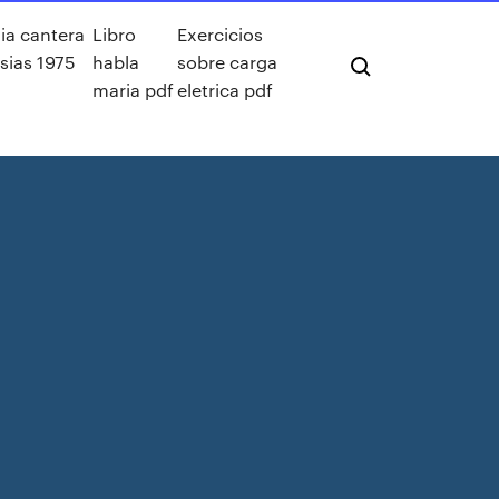
lia cantera
Libro
Exercicios
esias 1975
habla
sobre carga
maria pdf
eletrica pdf