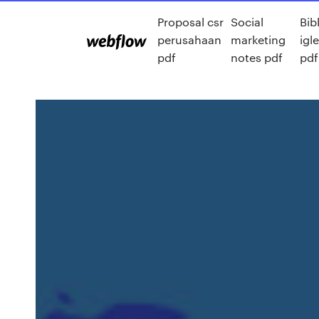
Proposal csr
Social
Bib
perusahaan
marketing
igl
pdf
notes pdf
pdf