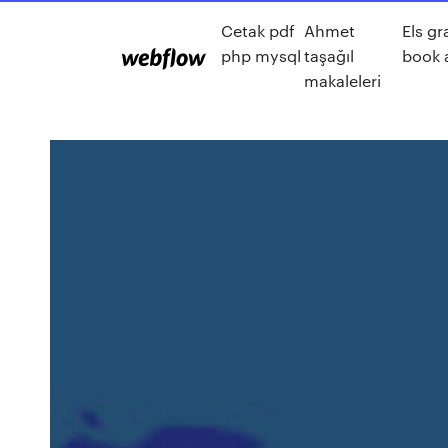
Cetak pdf
Ahmet
Els g
php mysql
taşağıl
book 
makaleleri