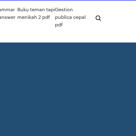
rammar
Buku teman tapi
Gestion
answer
menikah 2 pdf
publica cepal
pdf